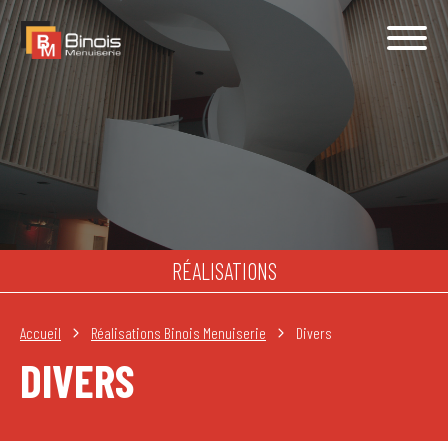
Aller au contenu principal
Menu : Main
Menu : Top
RÉALISATIONS
Accueil
Réalisations Binois Menuiserie
Divers
DIVERS